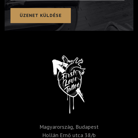
A
l
t
e
r
n
a
t
i
v
e
:
Magyarország, Budapest
Hollán Ernő utca 38/b