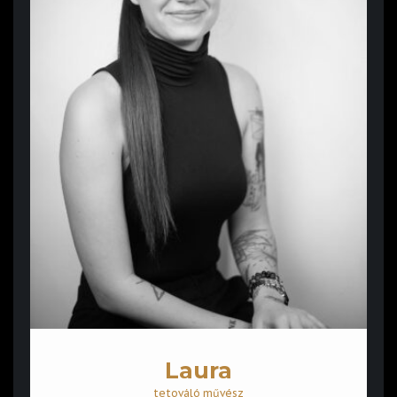
Laura
tetováló művész