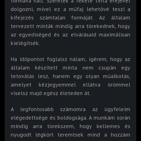
formává vált. Szeretek a fekete tinta erejével
dolgozni, mivel ez a műfaj lehetővé teszi a
kifejezés számtalan formáját. Az általam
tervezett minták mindig arra törekednek, hogy
az egyediséged és az elvárásaid maximálisan
kielégítsék.
Ha időpontot foglalsz nálam, ígérem, hogy az
általam készített minta nem csupán egy
tetoválás lesz, hanem egy olyan műalkotás,
amelyet kézjegyemmel ellátva örömmel
viselsz majd egész életeden át.
A legfontosabb számomra az ügyfeleim
elégedettsége és boldogsága. A munkám során
mindig arra törekszem, hogy kellemes és
nyugodt légkört teremtsek mind a hozzám