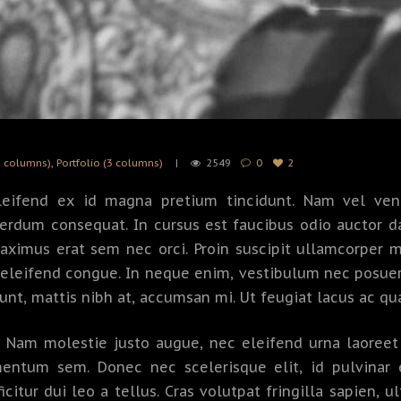
3 columns)
,
Portfolio (3 columns)
2549
0
2
leifend ex id magna pretium tincidunt. Nam vel ven
erdum consequat. In cursus est faucibus odio auctor d
aximus erat sem nec orci. Proin suscipit ullamcorper ma
 eleifend congue. In neque enim, vestibulum nec posuer
dunt, mattis nibh at, accumsan mi. Ut feugiat lacus ac qu
Nam molestie justo augue, nec eleifend urna laoreet n
ementum sem. Donec nec scelerisque elit, id pulvinar
itur dui leo a tellus. Cras volutpat fringilla sapien, u