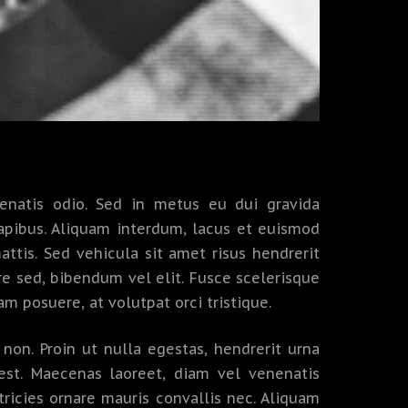
enatis odio. Sed in metus eu dui gravida
apibus. Aliquam interdum, lacus et euismod
ttis. Sed vehicula sit amet risus hendrerit
e sed, bibendum vel elit. Fusce scelerisque
am posuere, at volutpat orci tristique.
on. Proin ut nulla egestas, hendrerit urna
 est. Maecenas laoreet, diam vel venenatis
ltricies ornare mauris convallis nec. Aliquam