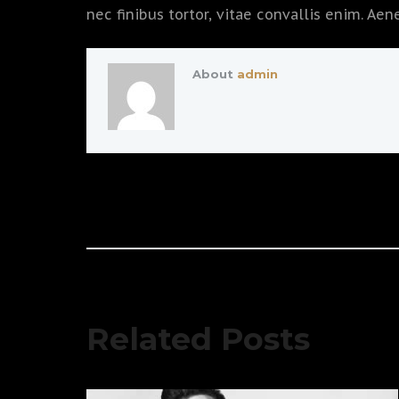
nec finibus tortor, vitae convallis enim. Ae
About
admin
Related Posts