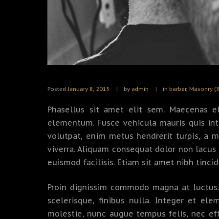
Posted
January 8, 2015
by
admin
in
barber
,
Masonry (
Phasellus sit amet elit sem. Maecenas e
elementum. Fusce vehicula mauris quis int
volutpat, enim metus hendrerit turpis, a m
viverra. Aliquam consequat dolor non lacus
euismod facilisis. Etiam sit amet nibh tinci
Proin dignissim commodo magna at luctus. 
scelerisque, finibus nulla. Integer et el
molestie, nunc augue tempus felis, nec effic