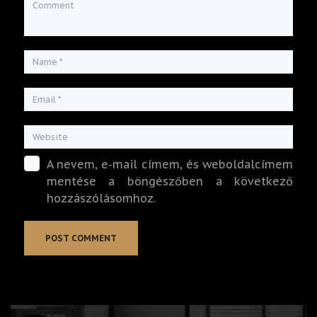
A nevem, e-mail címem, és weboldalcímem
mentése a böngészőben a következő
hozzászólásomhoz.
A
l
t