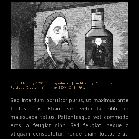
Posted
January 7, 2015
by
admin
in
Masonry (3 columns)
,
Portfolio (3 columns)
2609
1
1
Sed interdum porttitor purus, ut maximus ante
luctus quis. Etiam vel vehicula nibh, in
malesuada tellus. Pellentesque vel commodo
eros, a feugiat nibh. Sed feugiat, neque a
aliquam consectetur, neque diam luctus erat,