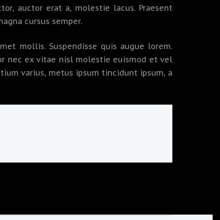
or, auctor erat a, molestie lacus. Praesent
 magna cursus semper.
t amet mollis. Suspendisse quis augue lorem.
ur nec ex vitae nisl molestie euismod et vel
retium varius, metus ipsum tincidunt ipsum, a