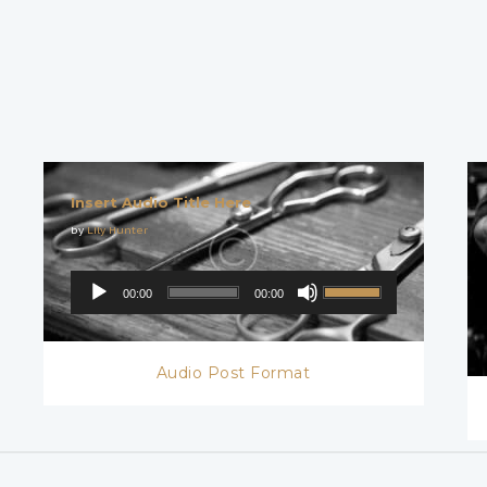
Insert Audio Title Here
by
Lily Hunter
00:00
00:00
Audio Post Format