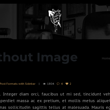
thout Image
Hom
Post Formats with Sidebar
1804
4
2
Integer diam orci, faucibus ut mi sed, tincidunt veh
imperdiet massa ac ex pretium, et mollis metus alique
as sollicitudin sagittis tellus at malesuada. Mauris e