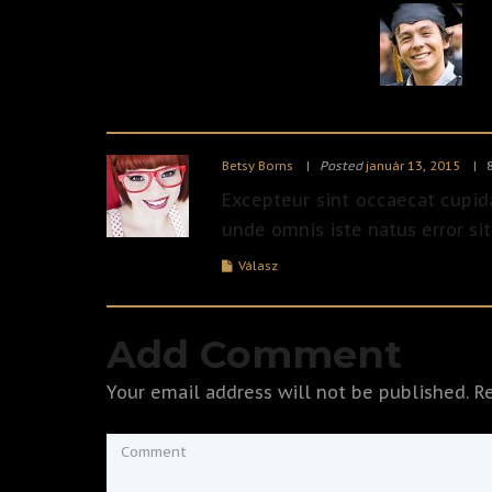
Betsy Borns
Posted
január 13, 2015
Excepteur sint occaecat cupida
unde omnis iste natus error s
Válasz
Add Comment
Your email address will not be published. R