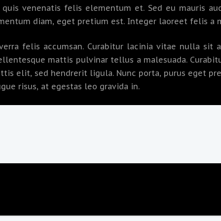
 quis venenatis felis elementum et. Sed eu mauris auct
ementum diam, eget pretium est. Integer laoreet felis a
iverra felis accumsan. Curabitur lacinia vitae nulla si
Pellentesque mattis pulvinar tellus a malesuada. Curabit
ittis elit, sed hendrerit ligula. Nunc porta, purus eget p
gue risus, at egestas leo gravida in.