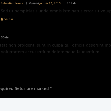
Sebastian Jones
Posted
január 13, 2015
8:29 de.
Sed ut perspiciatis unde omnis iste natus error sit vol
Válasz
8:30 de.
tat non proident, sunt in culpa qui officia deserunt mol
it voluptatem accusantium doloremque laudantium.
equired fields are marked *