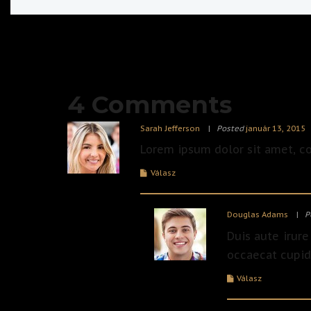
4 Comments
Sarah Jefferson
Posted
január 13, 2015
Lorem ipsum dolor sit amet, co
Válasz
Douglas Adams
P
Duis aute irure
occaecat cupida
Válasz