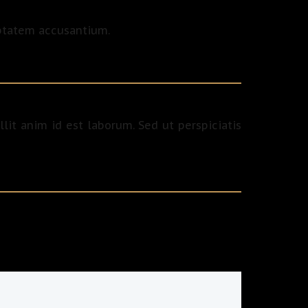
uptatem accusantium.
lit anim id est laborum. Sed ut perspiciatis