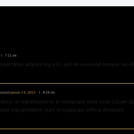
7:11 de.
nsectetur adipisicing elit, sed do eiusmod tempor incid
osted
január 13, 2015
8:28 de.
 dolor in reprehenderit in voluptate velit esse cillum do
tat non proident, sunt in culpa qui officia deserunt.