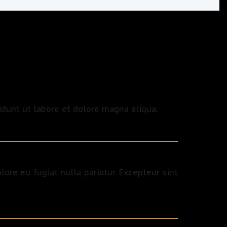
idunt ut labore et dolore magna aliqua.
lore eu fugiat nulla pariatur. Excepteur sint