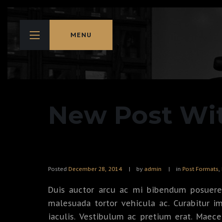
MENU
New Post Wi
Posted
December 28, 2014
by
admin
in
Post Formats
,
Duis auctor arcu ac mi bibendum posuere. 
malesuada tortor vehicula ac. Curabitur 
iaculis. Vestibulum ac pretium erat. Maecen