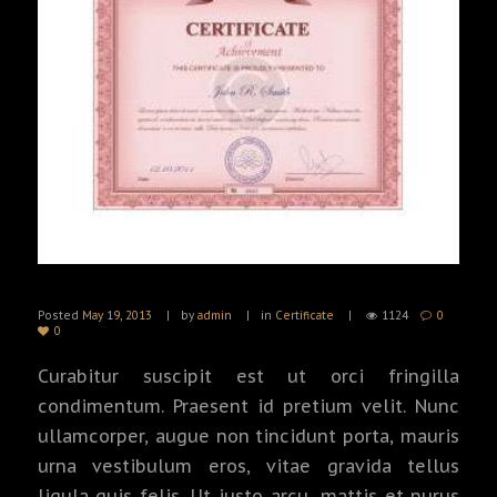
Posted
May 19, 2013
by
admin
in
Certificate
1124
0
0
Curabitur suscipit est ut orci fringilla
condimentum. Praesent id pretium velit. Nunc
ullamcorper, augue non tincidunt porta, mauris
urna vestibulum eros, vitae gravida tellus
ligula quis felis. Ut justo arcu, mattis et purus