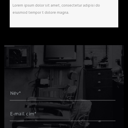
Lorem ipsum dolor sit amet, consectetur adipisi do
eiusmod tempor t dolore magna.